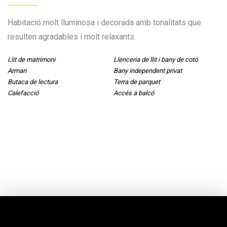
Habitació molt lluminosa i decorada amb tonalitats que
resulten agradables i molt relaxants.
Llit de matrimoni
Llenceria de llit i bany de cotó
Armari
Bany independent privat
Butaca de lectura
Terra de parquet
Calefacció
Accés a balcó