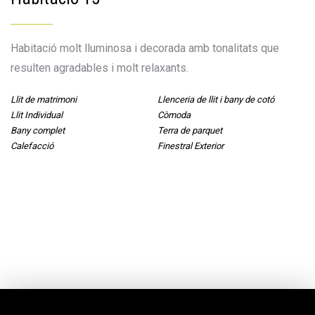
Habitació molt lluminosa i decorada amb tonalitats que
resulten agradables i molt relaxants.
Llit de matrimoni
Llenceria de llit i bany de cotó
Llit Individual
Còmoda
Bany complet
Terra de parquet
Calefacció
Finestral Exterior