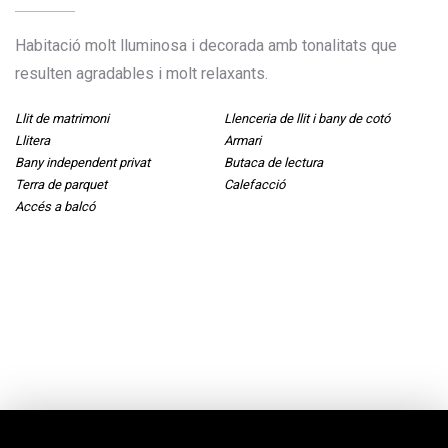
Habitació molt lluminosa i decorada amb tonalitats que
resulten agradables i molt relaxants.
Llit de matrimoni
Llenceria de llit i bany de cotó
Llitera
Armari
Bany independent privat
Butaca de lectura
Terra de parquet
Calefacció
Accés a balcó