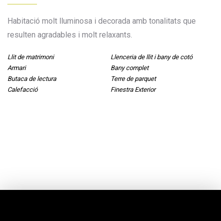
Habitació molt lluminosa i decorada amb tonalitats que
resulten agradables i molt relaxants.
Llit de matrimoni
Llenceria de llit i bany de cotó
Armari
Bany complet
Butaca de lectura
Terre de parquet
Calefacció
Finestra Exterior