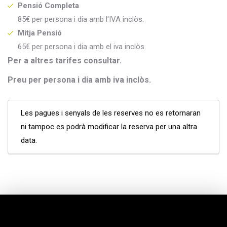
Pensió Completa
85€ per persona i dia amb l'IVA inclòs.
Mitja Pensió
65€ per persona i dia amb el iva inclòs.
Per a altres tarifes consultar.
Preu per persona i dia amb iva inclòs.
Les pagues i senyals de les reserves no es retornaran
ni tampoc es podrà modificar la reserva per una altra
data.