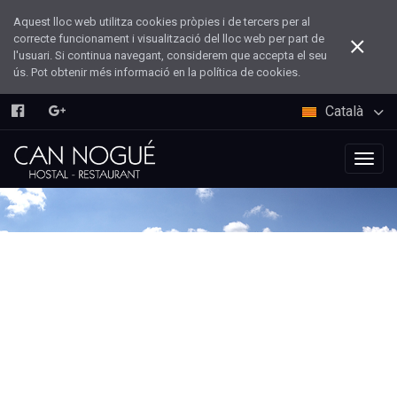
Aquest lloc web utilitza cookies pròpies i de tercers per al
correcte funcionament i visualització del lloc web per part de
l'usuari. Si continua navegant, considerem que accepta el seu
ús. Pot obtenir més informació en la política de cookies.
Català
Togg
navig