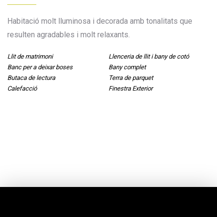
Habitació molt lluminosa i decorada amb tonalitats que
resulten agradables i molt relaxants.
Llit de matrimoni
Llenceria de llit i bany de cotó
Banc per a deixar boses
Bany complet
Butaca de lectura
Terra de parquet
Calefacció
Finestra Exterior