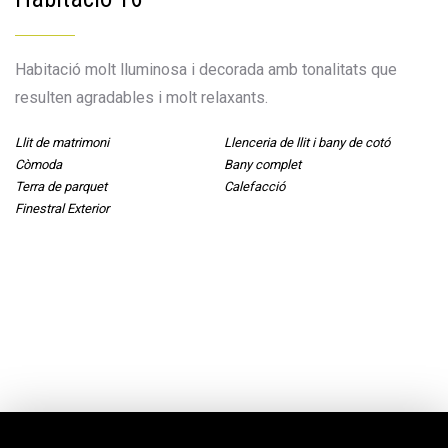
Habitació molt lluminosa i decorada amb tonalitats que
resulten agradables i molt relaxants.
Llit de matrimoni
Llenceria de llit i bany de cotó
Còmoda
Bany complet
Terra de parquet
Calefacció
Finestral Exterior